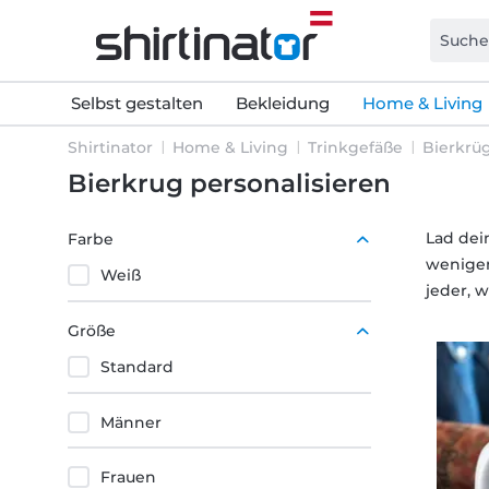
Selbst gestalten
Bekleidung
Home & Living
Shirtinator
Home & Living
Trinkgefäße
Bierkrü
Bierkrug personalisieren
Lad dei
Farbe
wenigen
Weiß
jeder, 
Größe
Standard
Männer
Frauen