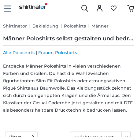
Shirtinator
Bekleidung
Poloshirts
Männer
Männer Poloshirts selbst gestalten und bedrucken
Alle Poloshirts
|
Frauen Poloshirts
Schnelle
Entdecke Männer Poloshirts in vielen verschiedenen
Farben und Größen. Du hast die Wahl zwischen
Lieferung
figurbetonten Slim Fit Poloshirts oder atmungsaktiven
Piqué Shirts aus Baumwolle. Das Kleidungsstück zeichnet
30 Tage
sich durch den gerippten Kragen und die Ärmel aus. Den
Klassiker der Casual-Gaderobe jetzt gestalten und mit DTF
Umtauschrecht
als besonders haltbare Drucktechnik bedrucken lassen.
Rückgaberecht
Filtern