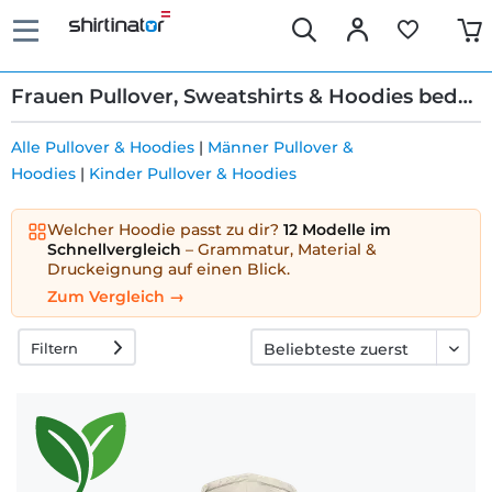
Frauen Pullover, Sweatshirts & Hoodies bedrucken
Alle Pullover & Hoodies
|
Männer Pullover &
Hoodies
|
Kinder Pullover & Hoodies
Schnelle
Lieferung
Welcher Hoodie passt zu dir?
12 Modelle im
Schnellvergleich
– Grammatur, Material &
Druckeignung auf einen Blick.
30 Tage
Zum Vergleich →
Umtauschrecht
Filtern
Rückgaberecht
Häufige