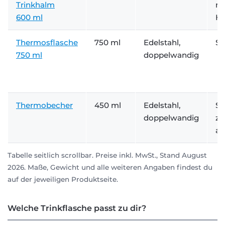
Trinkhalm
mi
600 ml
He
Thermosflasche
750 ml
Edelstahl,
Sc
750 ml
doppelwandig
Thermobecher
450 ml
Edelstahl,
Sc
doppelwandig
zw
au
Tabelle seitlich scrollbar.
Preise inkl. MwSt., Stand August
2026. Maße, Gewicht und alle weiteren Angaben findest du
auf der jeweiligen Produktseite.
Welche Trinkflasche passt zu dir?