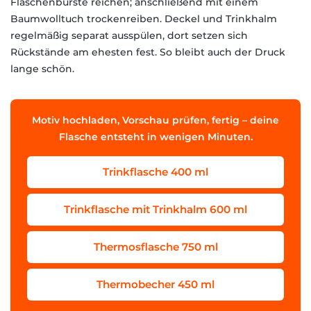
Flaschenbürste reichen; anschließend mit einem
Baumwolltuch trockenreiben. Deckel und Trinkhalm
regelmäßig separat ausspülen, dort setzen sich
Rückstände am ehesten fest. So bleibt auch der Druck
lange schön.
Motiv hochladen, Vorschau prüfen, fertig – deine
Flasche entsteht in wenigen Minuten.
Trinkflasche 400 ml
Trinkflasche mit Trinkhalm 600 ml
Thermosflasche 750 ml
Thermobecher 450 ml