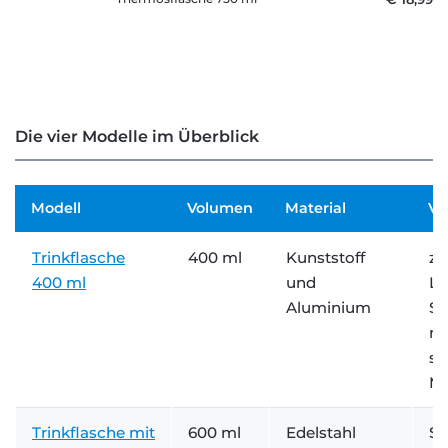
Die vier Modelle im Überblick
Modell
Volumen
Material
Ve
Trinkflasche
400 ml
Kunststoff
zw
400 ml
und
Li
Aluminium
Sc
mi
so
M
Trinkflasche mit
600 ml
Edelstahl
Sc