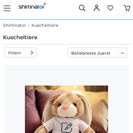
Shirtinator
Kuscheltiere
Kuscheltiere
Filtern
Schnelle
Lieferung
30 Tage
Umtauschrecht
Rückgaberecht