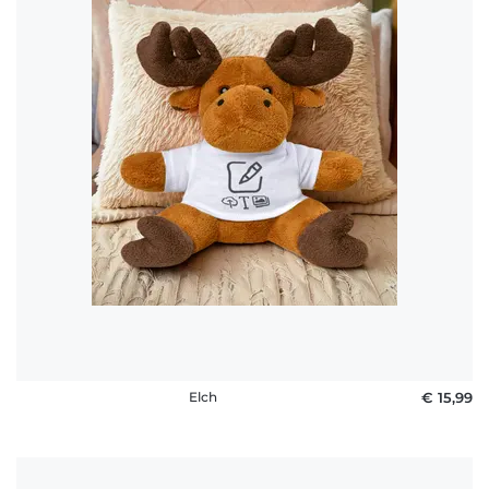
Elch
€ 15,99