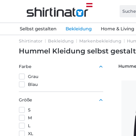
Selbst gestalten
Bekleidung
Home & Living
Shirtinator
Bekleidung
Markenbekleidung
Hu
Hummel Kleidung selbst gestal
Hummel
Farbe
Grau
Blau
Größe
S
M
L
XL