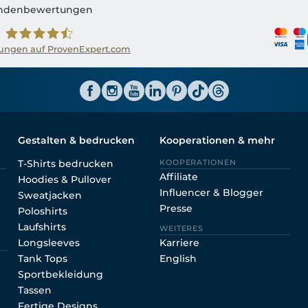
ndenbewertungen
ngen auf ProvenExpert.com
Shirtinator AT
Gestalten & bedrucken
Kooperationen & mehr
T-Shirts bedrucken
KOOPERATIONEN
Affiliate
Hoodies & Pullover
Influencer & Blogger
Sweatjacken
Presse
Poloshirts
Laufshirts
WEITERES
Longsleeves
Karriere
Tank Tops
English
Sportbekleidung
Tassen
Fertige Designs