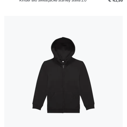
Kinder Bio Sweatjacke Stanley Stella 2.0
€ 43,99