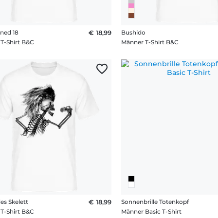
rned 18
€ 18,99
Bushido
T-Shirt B&C
Männer T-Shirt B&C
es Skelett
€ 18,99
Sonnenbrille Totenkopf
T-Shirt B&C
Männer Basic T-Shirt