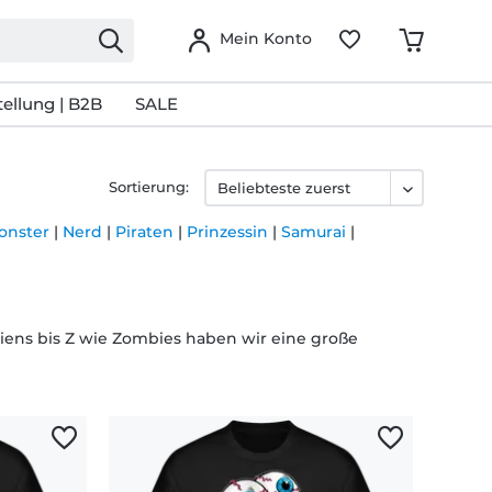
Mein Konto
ellung | B2B
SALE
Sortierung:
onster
|
Nerd
|
Piraten
|
Prinzessin
|
Samurai
|
liens bis Z wie Zombies haben wir eine große