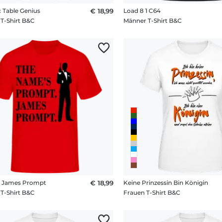
c Table Genius
€ 18,99
Load 8 1 C64
T-Shirt B&C
Männer T-Shirt B&C
 James Prompt
€ 18,99
Keine Prinzessin Bin Königin
T-Shirt B&C
Frauen T-Shirt B&C