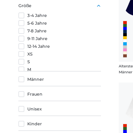
Lila
Größe
Orange
3-4 Jahre
Rot
5-6 Jahre
7-8 Jahre
9-11 Jahre
12-14 Jahre
XS
S
Alterste
M
Männer 
L
Männer
XL
XXL
Frauen
3XL
4XL
Unisex
5XL
Kinder