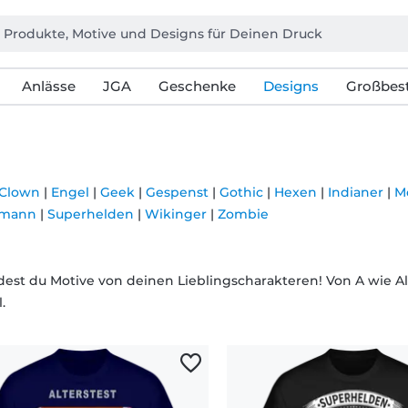
Anlässe
JGA
Geschenke
Designs
Großbest
Clown
|
Engel
|
Geek
|
Gespenst
|
Gothic
|
Hexen
|
Indianer
|
M
emann
|
Superhelden
|
Wikinger
|
Zombie
ndest du Motive von deinen Lieblingscharakteren! Von A wie A
.