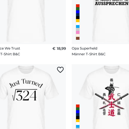
nce We Trust
€ 18,99
Opa Superheld
T-Shirt B&C
Männer T-Shirt B&C