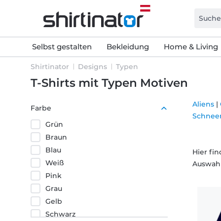
Selbst gestalten
Bekleidung
Home & Living
Shirtinator
Designs
Typen
T-Shirts mit Typen Motiven
Aliens
|
Farbe
Schne
Grün
Braun
Blau
Hier fi
Weiß
Auswahl
Pink
Grau
Gelb
Schwarz