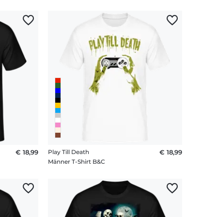
€ 18,99
Play Till Death
€ 18,99
Männer T-Shirt B&C