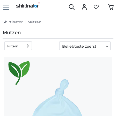
Shirtinator
Mützen
Mützen
Filtern
Schnelle
Lieferung
30 Tage
Umtauschrecht
Rückgaberecht