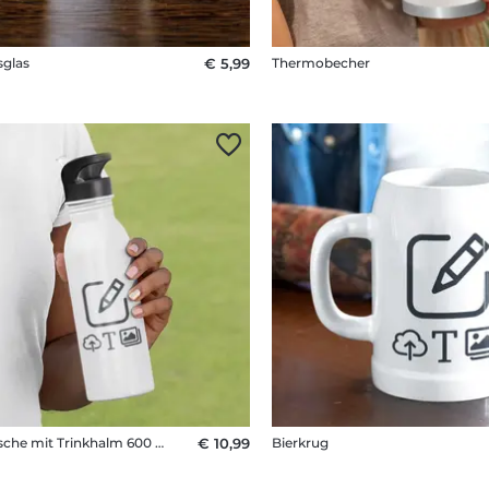
glas
€ 5,99
Thermobecher
Trinkflasche mit Trinkhalm 600 ml
€ 10,99
Bierkrug