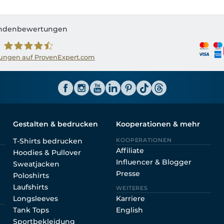
ndenbewertungen
ngen auf ProvenExpert.com
Shirtinator AT
Gestalten & bedrucken
Kooperationen & mehr
T-Shirts bedrucken
KOOPERATIONEN
Affiliate
Hoodies & Pullover
Influencer & Blogger
Sweatjacken
Presse
Poloshirts
Laufshirts
WEITERES
Longsleeves
Karriere
Tank Tops
English
Sportbekleidung