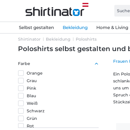
Selbst gestalten
Bekleidung
Home & Living
Shirtinator
Bekleidung
Poloshirts
Poloshirts selbst gestalten un
Frauen 
Farbe
Orange
Ein Pol
Grau
schlank
uns um 
Pink
Spruch 
Blau
Stückza
Weiß
Schwarz
Grün
Rot