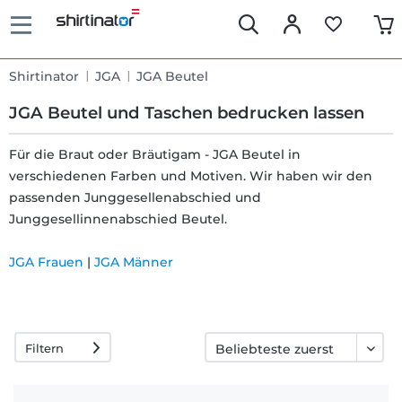
Shirtinator
JGA
JGA Beutel
JGA Beutel und Taschen bedrucken lassen
Für die Braut oder Bräutigam - JGA Beutel in
verschiedenen Farben und Motiven. Wir haben wir den
Schnelle
passenden Junggesellenabschied und
Lieferung
Junggesellinnenabschied Beutel.
JGA Frauen
|
JGA Männer
30 Tage
Umtauschrecht
Filtern
Rückgaberecht