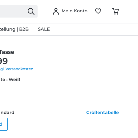
Mein Konto
ellung | B2B
SALE
Tasse
99
zgl. Versandkosten
te : Weiß
tandard
Größentabelle
d