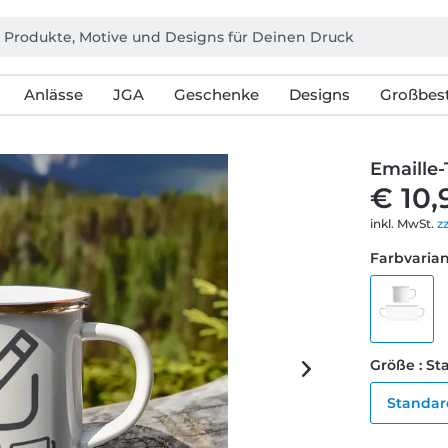
Anlässe
JGA
Geschenke
Designs
Großbest
Emaille-
€ 10,
inkl. MwSt.
z
Farbvarian
Größe : S
Standar