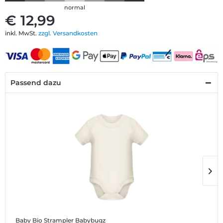
normal
€ 12,99
inkl. MwSt.
zzgl. Versandkosten
Passend dazu
Baby Bio Strampler Babybugz
B