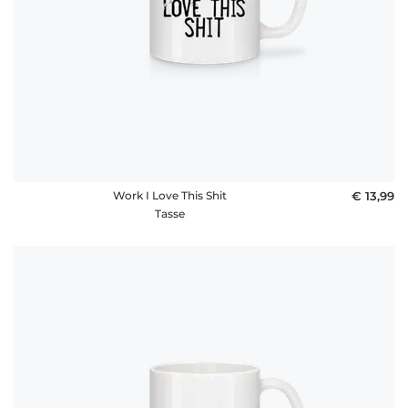
Work I Love This Shit
€ 13,99
Tasse