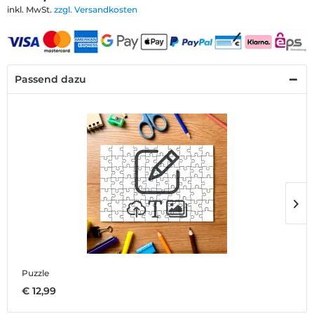
inkl. MwSt.
zzgl. Versandkosten
Passend dazu
Puzzle
M
€ 12,99
€