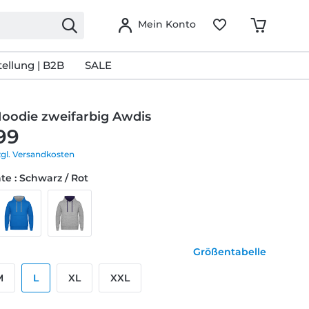
Mein Konto
ellung | B2B
SALE
Hoodie zweifarbig Awdis
99
zgl. Versandkosten
te : Schwarz / Rot
Größentabelle
M
L
XL
XXL