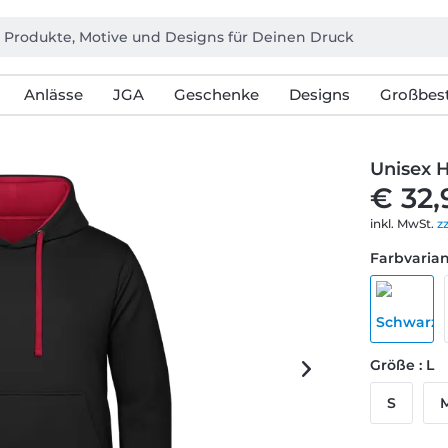
Anlässe
JGA
Geschenke
Designs
Großbest
Unisex 
€ 32,
inkl. MwSt.
z
Farbvarian
Größe : L
S