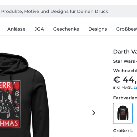
Anlässe
JGA
Geschenke
Designs
Großbest
Darth V
Star Wars 
Weihnacht
€ 44
inkl. MwSt.
z
Farbvarian
Größe : L