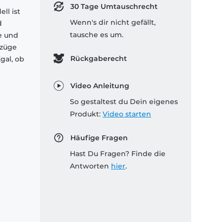
30 Tage Umtauschrecht
ll ist
Wenn's dir nicht gefällt,
d
tausche es um.
e und
lzüge
Rückgaberecht
gal, ob
Video Anleitung
So gestaltest du Dein eigenes
Produkt:
Video starten
Häufige Fragen
Hast Du Fragen? Finde die
Antworten
hier
.