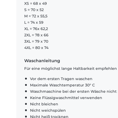
XS = 68 x 49
S = 70 x 52
M = 72 x 55,5
L = 74 x 59
XL = 76x 62,2
2XL = 78 x 66
3XL = 79 x 70
4XL = 80 x 74
Waschanleitung
Für eine möglichst lange Haltbarkeit empfehlen
Vor dem ersten Tragen waschen
Maximale Waschtemperatur 30° C
Waschmaschine bei der ersten Wäsche nicht 
Keine Flüssigwaschmittel verwenden
Nicht bleichen
Nicht weichspülen
Nicht heiß trocknen