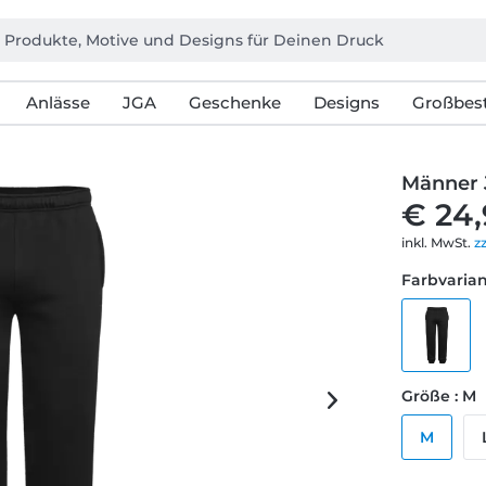
Anlässe
JGA
Geschenke
Designs
Großbest
Männer 
€ 24
inkl. MwSt.
z
Farbvarian
Größe : M
M