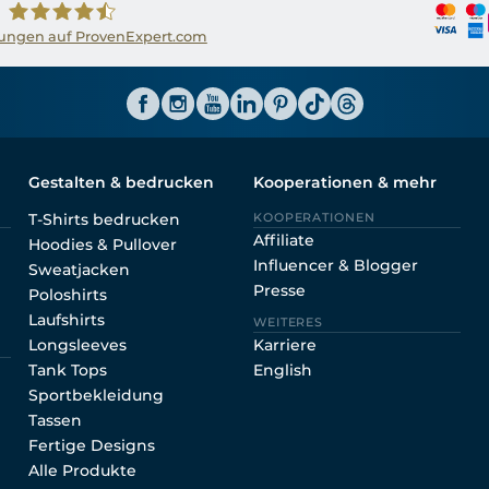
ngen auf ProvenExpert.com
Shirtinator AT
Gestalten & bedrucken
Kooperationen & mehr
T-Shirts bedrucken
KOOPERATIONEN
Affiliate
Hoodies & Pullover
Influencer & Blogger
Sweatjacken
Presse
Poloshirts
Laufshirts
WEITERES
Longsleeves
Karriere
Tank Tops
English
Sportbekleidung
Tassen
Fertige Designs
Alle Produkte