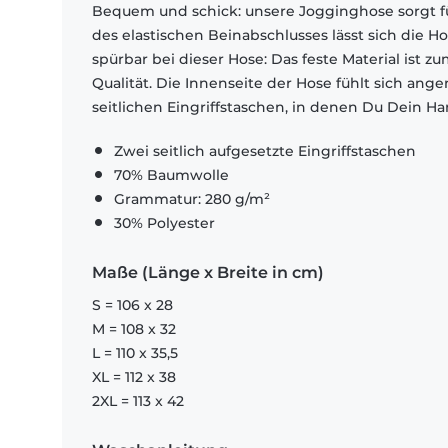
Bequem und schick: unsere Jogginghose sorgt f
des elastischen Beinabschlusses lässt sich die 
spürbar bei dieser Hose: Das feste Material ist
Qualität. Die Innenseite der Hose fühlt sich an
seitlichen Eingriffstaschen, in denen Du Dein H
Zwei seitlich aufgesetzte Eingriffstaschen
70% Baumwolle
Grammatur: 280 g/m²
30% Polyester
Maße (Länge x Breite in cm)
S = 106 x 28
M = 108 x 32
L = 110 x 35,5
XL = 112 x 38
2XL = 113 x 42