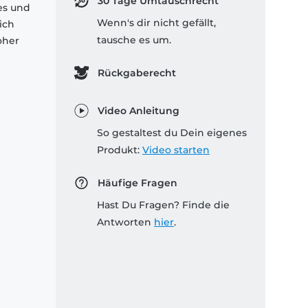
30 Tage Umtauschrecht
es und
Wenn's dir nicht gefällt,
ich
tausche es um.
oher
Rückgaberecht
Video Anleitung
So gestaltest du Dein eigenes
Produkt:
Video starten
Häufige Fragen
Hast Du Fragen? Finde die
Antworten
hier
.