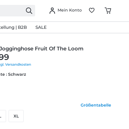
Mein Konto
ellung | B2B
SALE
Jogginghose Fruit Of The Loom
,99
zgl. Versandkosten
te : Schwarz
Größentabelle
L
XL