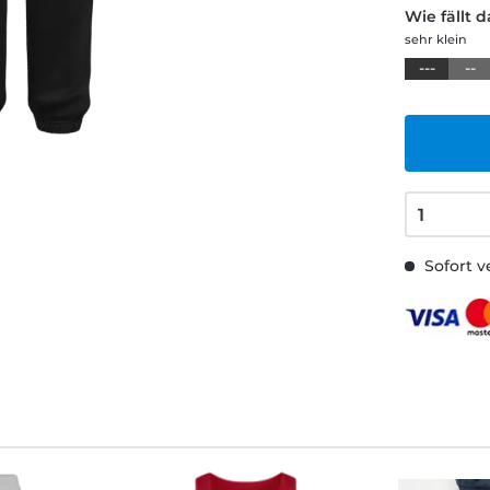
Wie fällt 
sehr klein
---
--
Sofort v