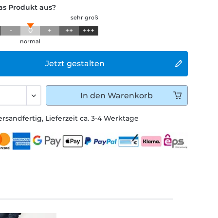
das Produkt aus?
sehr groß
-
0
+
++
+++
normal
Jetzt gestalten
In den
Warenkorb
ersandfertig, Lieferzeit ca. 3-4 Werktage