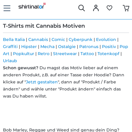
T-Shirts mit Cannabis Motiven
Bella Italia
|
Cannabis
|
Comic
|
Cyberpunk
|
Evolution
|
Graffiti
|
Hipster
|
Mecha
|
Ostalgie
|
Patronus
|
Positiv
|
Pop
Schnelle
Art
|
Popkultur
|
Retro
|
Streetwear
|
Tattoo
|
Totenkopf
|
Lieferung
Urlaub
Schon gewusst?
Du magst das Motiv lieber auf einem
anderen Produkt, z.B. auf einer Tasse oder Hoodie? Dann
30 Tage
klicke auf "
Jetzt gestalten
", dann auf "Produkt / Farbe
ändern" und wähle unter "Produkt ändern" einfach das
Umtauschrecht
was Du haben willst.
Rückgaberecht
Häufige
Bob Marley, Reggae und Weed sind genau dein Ding?