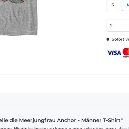
S
Sofort v
ielle die Meerjungfrau Anchor - Männer T-Shirt"
robe. Nichts ist besser zu kombinieren, wie etwa unser klass