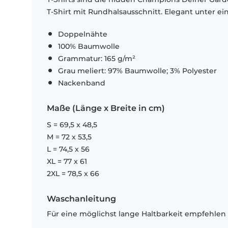
T-Shirt mit Rundhalsausschnitt. Elegant unter e
Doppelnähte
100% Baumwolle
Grammatur: 165 g/m²
Grau meliert: 97% Baumwolle; 3% Polyester
Nackenband
Maße (Länge x Breite in cm)
S = 69,5 x 48,5
M = 72 x 53,5
L = 74,5 x 56
XL = 77 x 61
2XL = 78,5 x 66
Waschanleitung
Für eine möglichst lange Haltbarkeit empfehlen