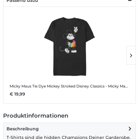
Passend dazu
Micky Maus Tie Dye Mickey Stroked
Disney Classics - Micky Maus - Micky Maus Tie Dye Mickey Stroked - Männer T-Shirt
M
€ 19,99
€
Produktinformationen
Beschreibung
T-Shirts sind die hidden Champions Deiner Garderobe.