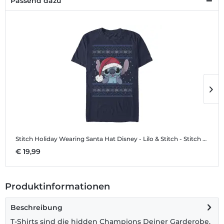
Passend dazu
Stitch Holiday Wearing Santa Hat
Disney - Lilo & Stitch - Stitch Holiday Wearing Santa Hat - Männer T-Shirt
S
€ 19,99
€
Produktinformationen
Beschreibung
T-Shirts sind die hidden Champions Deiner Garderobe.