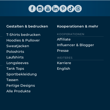
Shirtinator AT
Gestalten & bedrucken
Kooperationen & mehr
T-Shirts bedrucken
KOOPERATIONEN
Affiliate
Hoodies & Pullover
Influencer & Blogger
Sweatjacken
Presse
Poloshirts
Laufshirts
WEITERES
Longsleeves
Karriere
Tank Tops
English
Sportbekleidung
Tassen
Fertige Designs
Alle Produkte