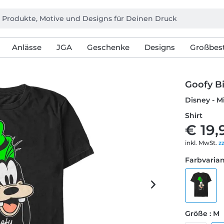
Anlässe
JGA
Geschenke
Designs
Großbest
Goofy B
Disney - M
Shirt
€ 19,
inkl. MwSt.
z
Farbvarian
Größe : M