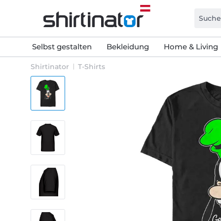
Selbst gestalten
Bekleidung
Home & Living
Shirtinator
T-Shirts