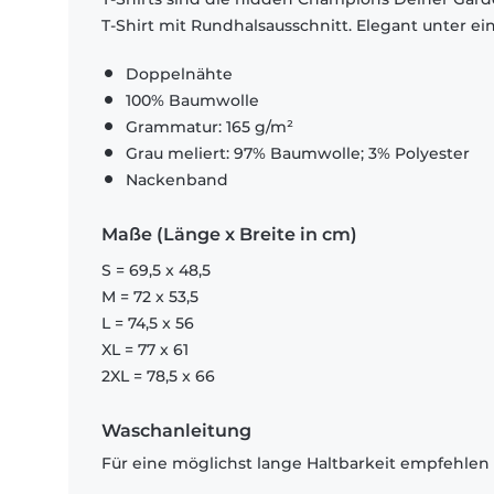
T-Shirt mit Rundhalsausschnitt. Elegant unter e
Doppelnähte
100% Baumwolle
Grammatur: 165 g/m²
Grau meliert: 97% Baumwolle; 3% Polyester
Nackenband
Maße (Länge x Breite in cm)
S = 69,5 x 48,5
M = 72 x 53,5
L = 74,5 x 56
XL = 77 x 61
2XL = 78,5 x 66
Waschanleitung
Für eine möglichst lange Haltbarkeit empfehlen