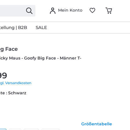
Mein Konto
ellung | B2B
SALE
ig Face
icky Maus - Goofy Big Face - Männer T-
99
zgl. Versandkosten
te : Schwarz
Größentabelle