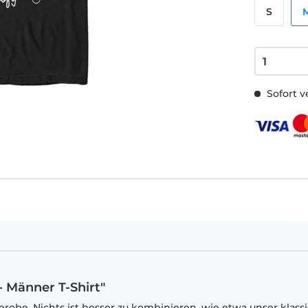
S
Sofort v
- Männer T-Shirt"
robe. Nichts ist besser zu kombinieren, wie etwa unser klass