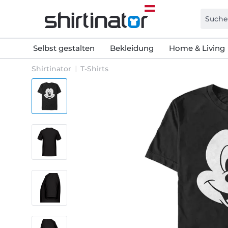
Selbst gestalten
Bekleidung
Home & Living
Shirtinator
T-Shirts