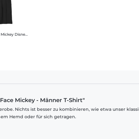
 Mickey
Disney - Micky Maus - Micky Maus Big Face Mickey - Kinder T-Shirt
 Face Mickey - Männer T-Shirt"
robe. Nichts ist besser zu kombinieren, wie etwa unser klass
inem Hemd oder für sich getragen.