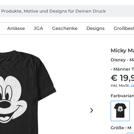
Anlässe
JGA
Geschenke
Designs
Großbest
Micky M
Disney - M
- Männer T
€ 19,
inkl. MwSt.
z
Farbvarian
Größe : M