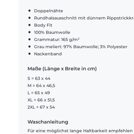
Doppelnähte
Rundhalsausschnitt mit dünnem Rippstrickk
Body Fit
100% Baumwolle
Grammatur: 165 g/m²
Grau meliert: 97% Baumwolle; 3% Polyester
Nackenband
Maße (Länge x Breite in cm)
S = 63 x 44
M = 64 x 46,5
L = 65 x 49
XL = 66 x 51,5
2XL = 67 x 54
Waschanleitung
Für eine möglichst lange Haltbarkeit empfehlen