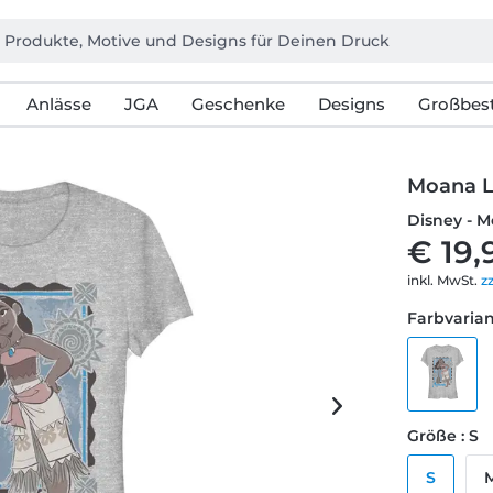
Anlässe
JGA
Geschenke
Designs
Großbest
Moana 
Disney - M
€ 19,
inkl. MwSt.
z
Farbvarian
Größe : S
S