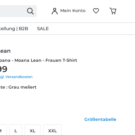
Mein Konto
ellung | B2B
SALE
Lean
oana - Moana Lean - Frauen T-Shirt
99
zgl. Versandkosten
te : Grau meliert
Größentabelle
M
L
XL
XXL