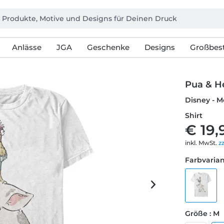
Anlässe
JGA
Geschenke
Designs
Großbest
Pua & H
Disney - M
Shirt
€ 19,
inkl. MwSt.
z
Farbvarian
Größe : M