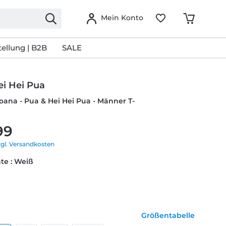
Mein Konto
ellung | B2B
SALE
ei Hei Pua
oana - Pua & Hei Hei Pua - Männer T-
99
zgl. Versandkosten
te : Weiß
Größentabelle