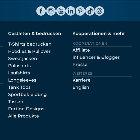
Shirtinator AT
Gestalten & bedrucken
Kooperationen & mehr
T-Shirts bedrucken
KOOPERATIONEN
Affiliate
Hoodies & Pullover
Influencer & Blogger
Sweatjacken
Presse
Poloshirts
Laufshirts
WEITERES
Longsleeves
Karriere
Tank Tops
English
Sportbekleidung
Tassen
Fertige Designs
Alle Produkte