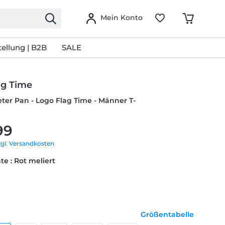
Mein Konto
ellung | B2B
SALE
ag Time
eter Pan - Logo Flag Time - Männer T-
99
zgl. Versandkosten
te : Rot meliert
Größentabelle