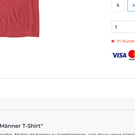
S
In Kürze
 Männer T-Shirt"
robe. Nichts ist besser zu kombinieren, wie etwa unser klass