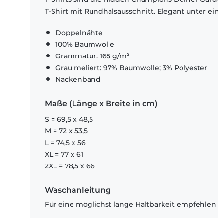
T-Shirt mit Rundhalsausschnitt. Elegant unter e
Doppelnähte
100% Baumwolle
Grammatur: 165 g/m²
Grau meliert: 97% Baumwolle; 3% Polyester
Nackenband
Maße (Länge x Breite in cm)
S = 69,5 x 48,5
M = 72 x 53,5
L = 74,5 x 56
XL = 77 x 61
2XL = 78,5 x 66
Waschanleitung
Für eine möglichst lange Haltbarkeit empfehlen