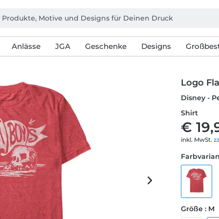
Anlässe
JGA
Geschenke
Designs
Großbest
Logo Fl
Disney - P
Shirt
€ 19,
inkl. MwSt.
z
Farbvarian
Größe : M