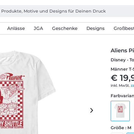
Anlässe
JGA
Geschenke
Designs
Großbest
Aliens P
Disney - To
Männer T-
€ 19,
inkl. MwSt.
z
Farbvarian
Größe : M