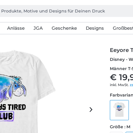
Anlässe
JGA
Geschenke
Designs
Großbest
Eeyore T
Disney - W
Männer T-
€ 19,
inkl. MwSt.
z
Farbvarian
Größe : M