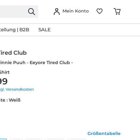
Mein Konto
ellung | B2B
SALE
ired Club
innie Puuh - Eeyore Tired Club -
Shirt
99
zgl. Versandkosten
te : Weiß
Größentabelle