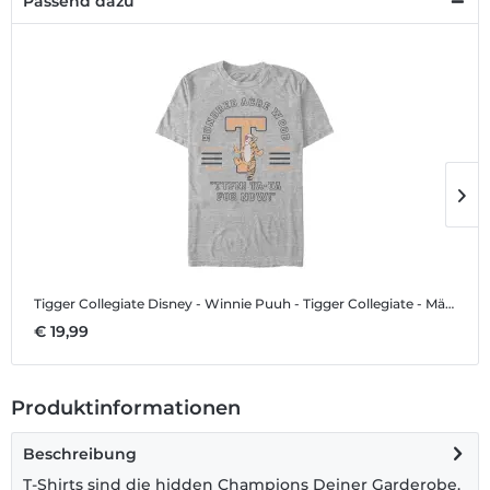
Passend dazu
Tigger Collegiate
Disney - Winnie Puuh - Tigger Collegiate - Männer T-Shirt
T
€ 19,99
€
Produktinformationen
Beschreibung
T-Shirts sind die hidden Champions Deiner Garderobe.