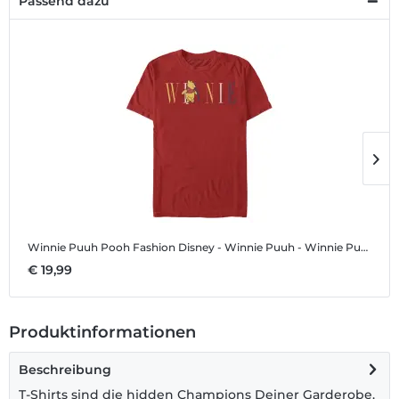
Passend dazu
Winnie Puuh Pooh Fashion
Disney - Winnie Puuh - Winnie Puuh Pooh Fashion - Männer T-Shirt
W
€ 19,99
€
Produktinformationen
Beschreibung
T-Shirts sind die hidden Champions Deiner Garderobe.