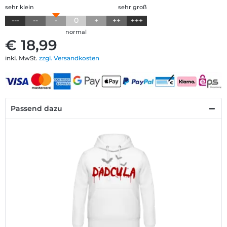
sehr klein
sehr groß
---
--
-
0
+
++
+++
normal
€ 18,99
inkl. MwSt.
zzgl. Versandkosten
Passend dazu