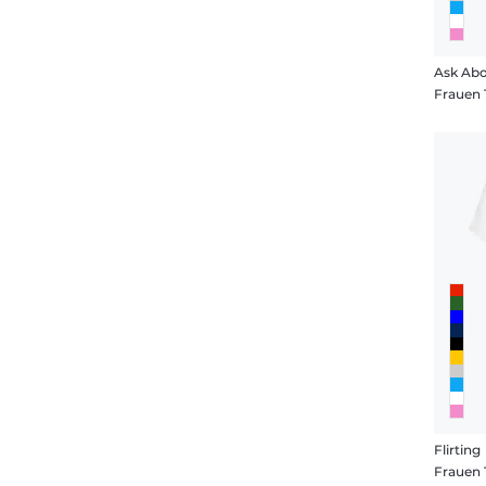
Ask Ab
Frauen 
Flirting
Frauen 