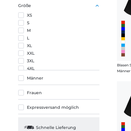
Schwarz
Größe
Orange
XS
Rot
S
M
L
XL
XXL
3XL
4XL
Männer 
5XL
Männer
Frauen
Expressversand möglich
Schnelle Lieferung