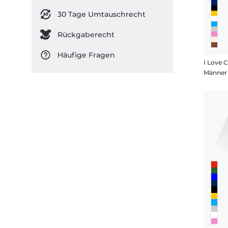
30 Tage Umtauschrecht
Rückgaberecht
Häufige Fragen
I Love 
Männer 