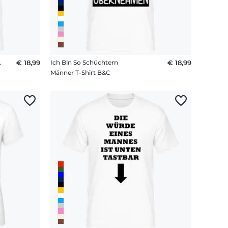
s Schwarz
€ 18,99
Ich Bin So Schüchtern
€ 18,99
Männer T-Shirt B&C