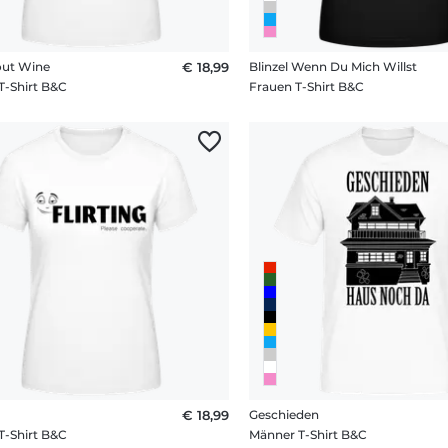
out Wine
€ 18,99
Blinzel Wenn Du Mich Willst
T-Shirt B&C
Frauen T-Shirt B&C
€ 18,99
Geschieden
T-Shirt B&C
Männer T-Shirt B&C