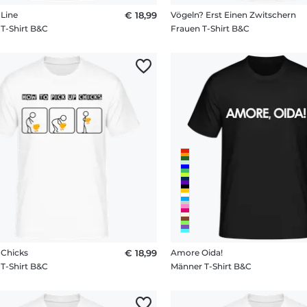
 Line
€ 18,99
Vögeln? Erst Einen Zwitschern
T-Shirt B&C
Frauen T-Shirt B&C
 Chicks
€ 18,99
Amore Oida!
T-Shirt B&C
Männer T-Shirt B&C