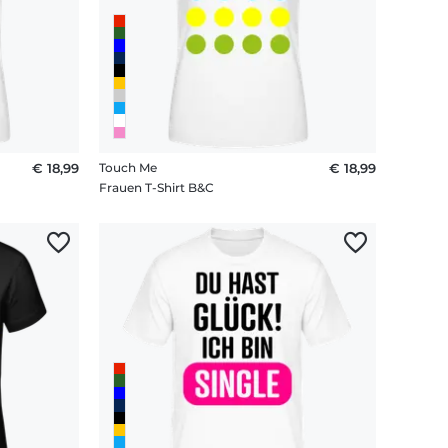
€ 18,99
Touch Me
€ 18,99
Frauen T-Shirt B&C