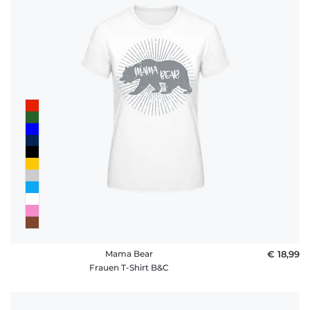
Mama Bear
€ 18,99
Frauen T-Shirt B&C