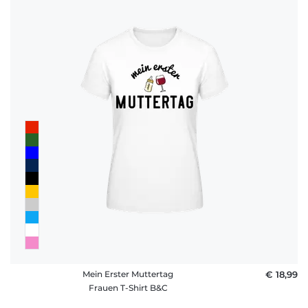
Mein Erster Muttertag
€ 18,99
Frauen T-Shirt B&C