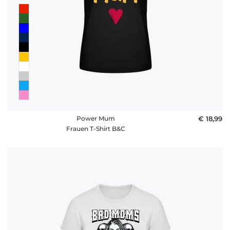
Power Mum
€ 18,99
Frauen T-Shirt B&C