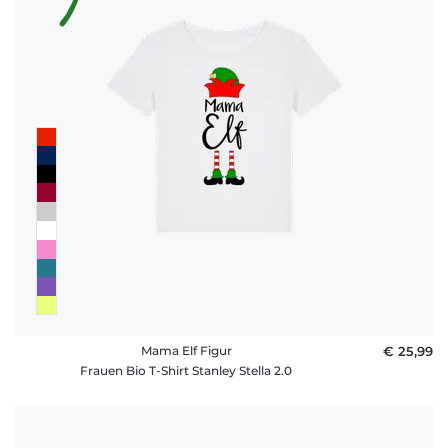
Mama Elf Figur
€ 25,99
Frauen Bio T-Shirt Stanley Stella 2.0