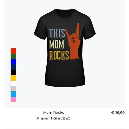
Mom Rocks
€ 18,99
Frauen T-Shirt B&C