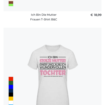
Ich Bin Die Mutter
€ 18,99
Frauen T-Shirt B&C