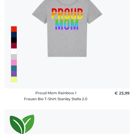
Proud Mom Rainbow 1
€ 25,99
Frauen Bio T-Shirt Stanley Stella 2.0