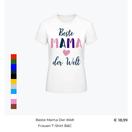
Beste Mama Der Welt
€ 18,99
Frauen T-Shirt B&C