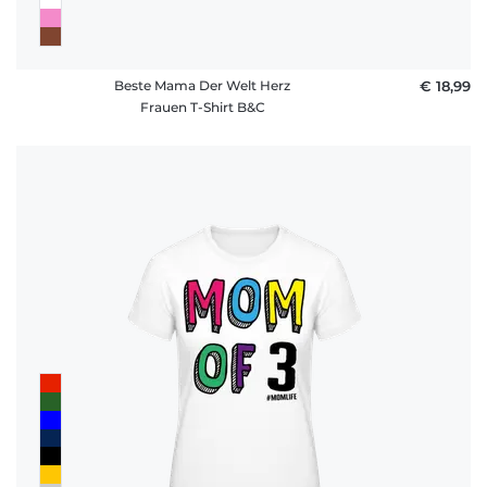
Beste Mama Der Welt Herz
€ 18,99
Frauen T-Shirt B&C