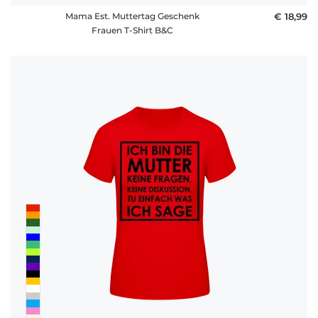
Mama Est. Muttertag Geschenk
€ 18,99
Frauen T-Shirt B&C