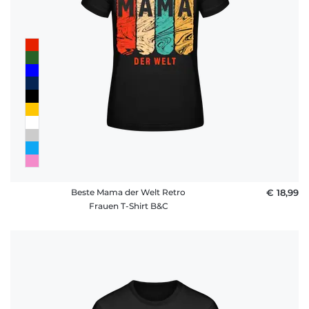
Beste Mama der Welt Retro
€ 18,99
Frauen T-Shirt B&C