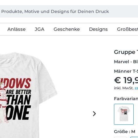
Anlässe
JGA
Geschenke
Designs
Großbest
Gruppe
Marvel - 
Männer T-
€ 19,
inkl. MwSt.
z
Farbvarian
Größe : M