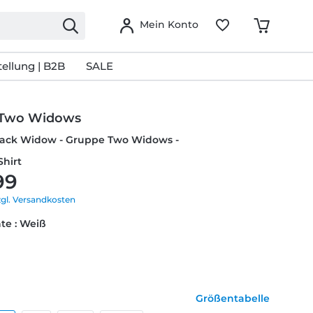
Mein Konto
ellung | B2B
SALE
 Two Widows
Black Widow - Gruppe Two Widows -
Shirt
99
zgl. Versandkosten
te : Weiß
Größentabelle