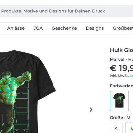
Anlässe
JGA
Geschenke
Designs
Großbest
Hulk Gl
Marvel - H
€ 19,
inkl. MwSt.
z
Farbvarian
Größe : M
S