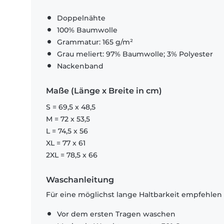
Doppelnähte
100% Baumwolle
Grammatur: 165 g/m²
Grau meliert: 97% Baumwolle; 3% Polyester
Nackenband
Maße (Länge x Breite in cm)
S = 69,5 x 48,5
M = 72 x 53,5
L = 74,5 x 56
XL = 77 x 61
2XL = 78,5 x 66
Waschanleitung
Für eine möglichst lange Haltbarkeit empfehlen
Vor dem ersten Tragen waschen