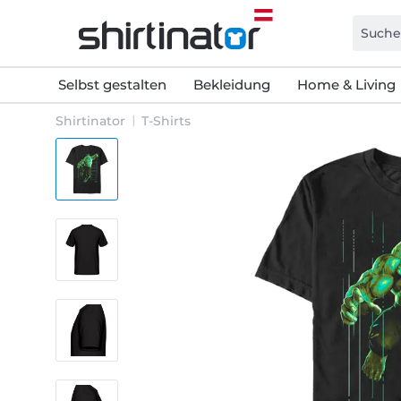
Selbst gestalten
Bekleidung
Home & Living
Shirtinator
T-Shirts