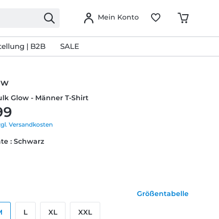
Mein Konto
ellung | B2B
SALE
ow
ulk Glow - Männer T-Shirt
99
zgl. Versandkosten
te : Schwarz
Größentabelle
M
L
XL
XXL