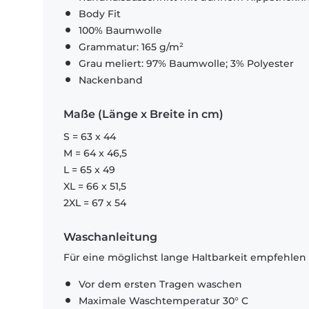
Body Fit
100% Baumwolle
Grammatur: 165 g/m²
Grau meliert: 97% Baumwolle; 3% Polyester
Nackenband
Maße (Länge x Breite in cm)
S = 63 x 44
M = 64 x 46,5
L = 65 x 49
XL = 66 x 51,5
2XL = 67 x 54
Waschanleitung
Für eine möglichst lange Haltbarkeit empfehlen
Vor dem ersten Tragen waschen
Maximale Waschtemperatur 30° C