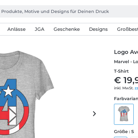
Anlässe
JGA
Geschenke
Designs
Großbest
Logo Av
Marvel - L
T-Shirt
€ 19,
inkl. MwSt.
z
Farbvarian
Größe : S