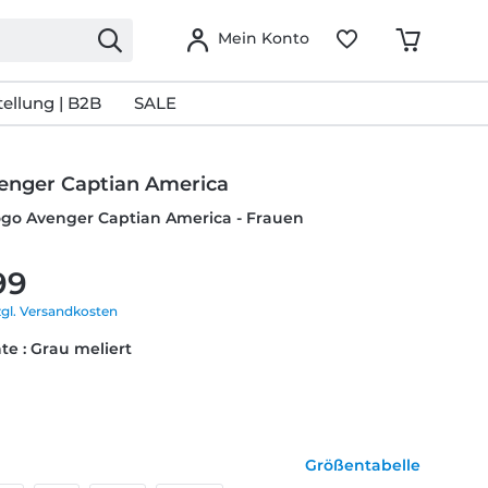
Mein Konto
ellung | B2B
SALE
enger Captian America
ogo Avenger Captian America - Frauen
99
zgl. Versandkosten
te : Grau meliert
Größentabelle