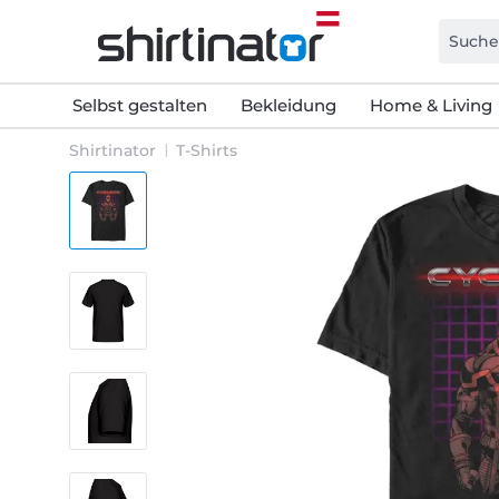
Selbst gestalten
Bekleidung
Home & Living
Shirtinator
T-Shirts