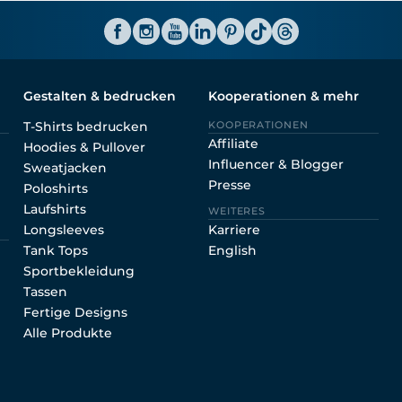
Shirtinator AT
Gestalten & bedrucken
Kooperationen & mehr
T-Shirts bedrucken
KOOPERATIONEN
Affiliate
Hoodies & Pullover
Influencer & Blogger
Sweatjacken
Presse
Poloshirts
Laufshirts
WEITERES
Longsleeves
Karriere
Tank Tops
English
Sportbekleidung
Tassen
Fertige Designs
Alle Produkte