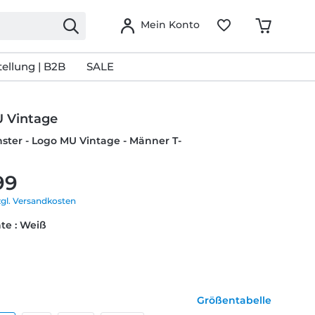
Mein Konto
ellung | B2B
SALE
 Vintage
nster - Logo MU Vintage - Männer T-
99
zgl. Versandkosten
te : Weiß
Größentabelle