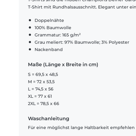
T-Shirt mit Rundhalsausschnitt. Elegant unter e
Doppelnähte
100% Baumwolle
Grammatur: 165 g/m²
Grau meliert: 97% Baumwolle; 3% Polyester
Nackenband
Maße (Länge x Breite in cm)
S = 69,5 x 48,5
M = 72 x 53,5
L = 74,5 x 56
XL = 77 x 61
2XL = 78,5 x 66
Waschanleitung
Für eine möglichst lange Haltbarkeit empfehlen