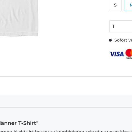
S
Sofort v
änner T-Shirt"
robe. Nichts ist besser zu kombinieren, wie etwa unser klass