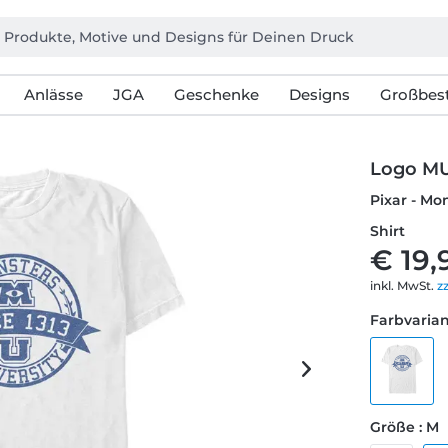
Anlässe
JGA
Geschenke
Designs
Großbest
Logo MU
Pixar - Mo
Shirt
€ 19,
inkl. MwSt.
z
Farbvarian
Größe : M