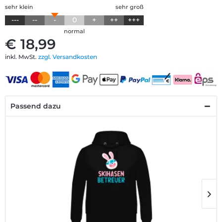
sehr klein
sehr groß
---
--
-
0
+
++
+++
normal
€ 18,99
inkl. MwSt.
zzgl. Versandkosten
Passend dazu