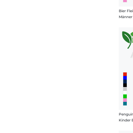
Bier Fl
Männer 
Pengui