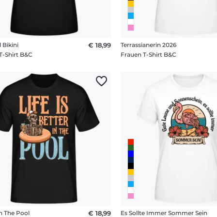
 Bikini
€ 18,99
Terrassianerin 2026
T-Shirt B&C
Frauen T-Shirt B&C
In The Pool
€ 18,99
Es Sollte Immer Sommer Sein