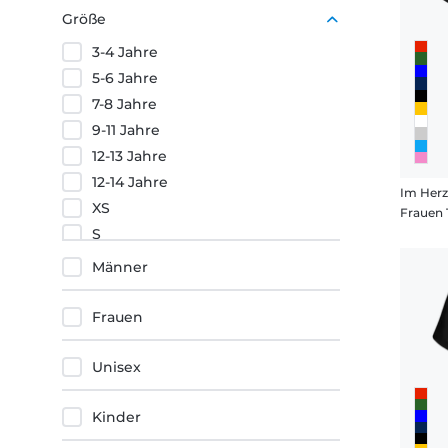
Lila
Größe
Orange
3-4 Jahre
Rot
5-6 Jahre
7-8 Jahre
9-11 Jahre
12-13 Jahre
12-14 Jahre
Im Herz
XS
Frauen 
S
M
Männer
L
XL
Frauen
XXL
3XL
Unisex
4XL
5XL
Kinder