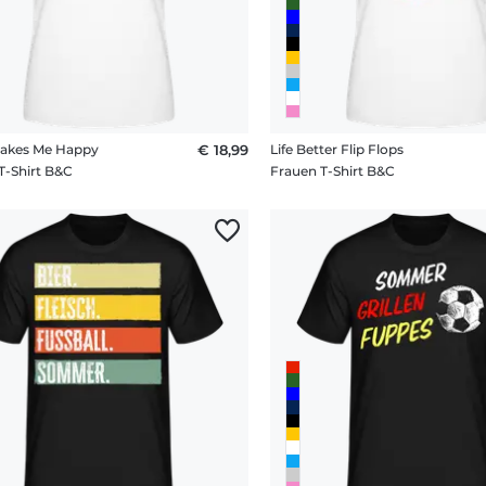
akes Me Happy
€ 18,99
Life Better Flip Flops
T-Shirt B&C
Frauen T-Shirt B&C