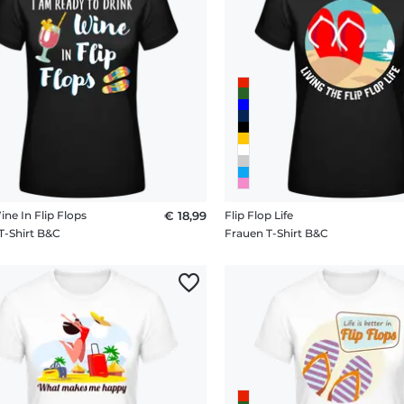
ne In Flip Flops
€ 18,99
Flip Flop Life
T-Shirt B&C
Frauen T-Shirt B&C