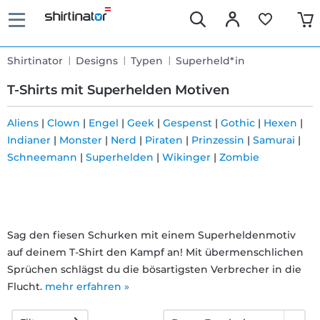
Shirtinator
Designs
Typen
Superheld*in
T-Shirts mit Superhelden Motiven
Aliens
|
Clown
|
Engel
|
Geek
|
Gespenst
|
Gothic
|
Hexen
|
Indianer
|
Monster
|
Nerd
|
Piraten
|
Prinzessin
|
Samurai
|
Schnelle
Schneemann
|
Superhelden
|
Wikinger
|
Zombie
Lieferung
30 Tage
Sag den fiesen Schurken mit einem Superheldenmotiv
Umtauschrecht
auf deinem T-Shirt den Kampf an! Mit übermenschlichen
Sprüchen schlägst du die bösartigsten Verbrecher in die
Flucht.
mehr erfahren »
Rückgaberecht