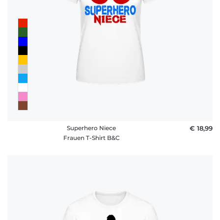
Superhero Niece
€ 18,99
Frauen T-Shirt B&C