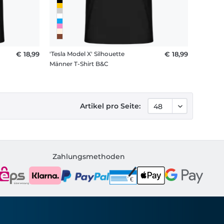
€ 18,99
'Tesla Model X' Silhouette
€ 18,99
Männer T-Shirt B&C
Artikel pro Seite:
Zahlungsmethoden