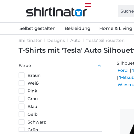
Selbst gestalten
Bekleidung
Home & Living
Shirtinator
Designs
Auto
'Tesla' Silhouetten
T-Shirts mit 'Tesla' Auto Silhoue
Silhoue
Farbe
'Ford'
|
Braun
|
'Mitsub
Weiß
'Wiesm
Pink
Grau
Blau
Gelb
Schwarz
Grün