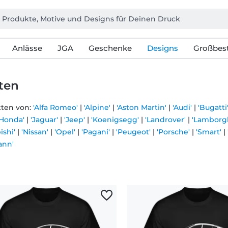
Anlässe
JGA
Geschenke
Designs
Großbest
tten
tten von:
'Alfa Romeo'
|
'Alpine'
|
'Aston Martin'
|
'Audi'
|
'Bugatti
'Honda'
|
'Jaguar'
|
'Jeep'
|
'Koenigsegg'
|
'Landrover'
|
'Lamborgh
ishi'
|
'Nissan'
|
'Opel'
|
'Pagani'
|
'Peugeot'
|
'Porsche'
|
'Smart'
|
ann'