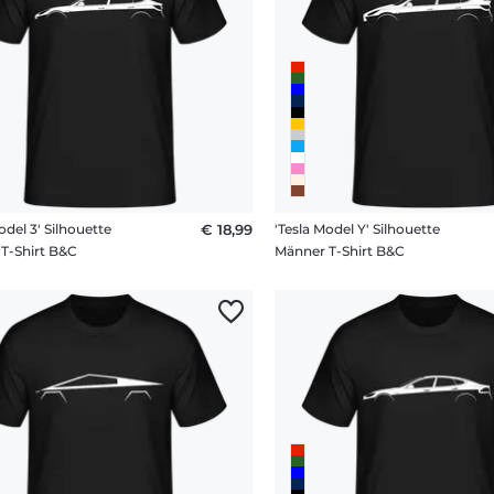
odel 3' Silhouette
€ 18,99
'Tesla Model Y' Silhouette
T-Shirt B&C
Männer T-Shirt B&C