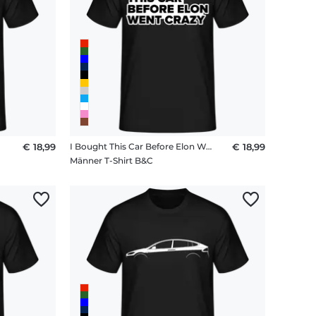
€ 18,99
I Bought This Car Before Elon Went Crazy
€ 18,99
Männer T-Shirt B&C