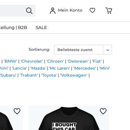
Mein Konto
ellung | B2B
SALE
Sortierung:
'
|
'BMW'
|
'Chevrolet'
|
'Citroen'
|
'Delorean'
|
'Fiat'
|
ini'
|
'Lancia'
|
'Mazda'
|
'Mc Laren'
|
'Mercedes'
|
'Mini'
'Subaru'
|
'Trabant'
|
'Toyota'
|
'Volkswagen'
|