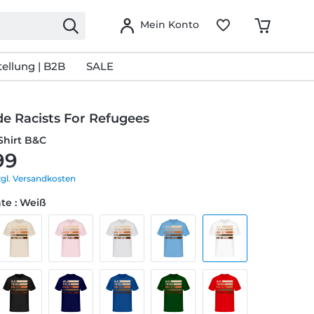
Mein Konto
ellung | B2B
SALE
de Racists For Refugees
Shirt B&C
99
zgl. Versandkosten
te : Weiß