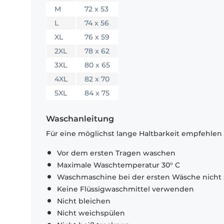
M
72 x 53
L
74 x 56
XL
76 x 59
2XL
78 x 62
3XL
80 x 65
4XL
82 x 70
5XL
84 x 75
Waschanleitung
Für eine möglichst lange Haltbarkeit empfehlen
Vor dem ersten Tragen waschen
Maximale Waschtemperatur 30° C
Waschmaschine bei der ersten Wäsche nicht 
Keine Flüssigwaschmittel verwenden
Nicht bleichen
Nicht weichspülen