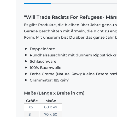
"Will Trade Racists For Refugees · Män
Es gibt Produkte, die bleiben über Jahre genau s
Gerade geschnitten mit Ärmeln, die nicht zu eng
Form. Mit unserem bist Du über das ganze Jahr b
Doppelnähte
Rundhalsausschnitt mit dünnem Rippstrickk
Schlauchware
100% Baumwolle
Farbe Creme (Natural Raw): Kleine Fasereinsch
Grammatur: 185 g/m²
Maße (Länge x Breite in cm)
Größe
Maße
XS
68 x 47
S
70 x 50