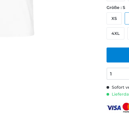
Größe : S
XS
4XL
Sofort v
Lieferda