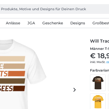
Anlässe
JGA
Geschenke
Designs
Großbest
Will Tra
Männer T-
€ 18,
inkl. MwSt.
z
Farbvarian