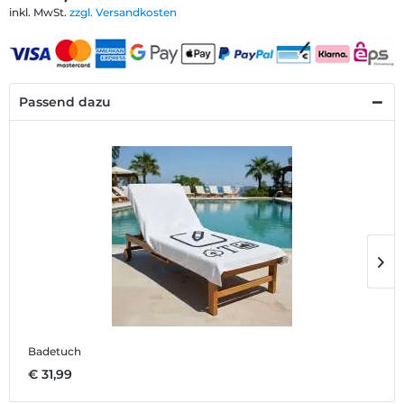
inkl. MwSt.
zzgl. Versandkosten
Passend dazu
Badetuch
O
€ 31,99
€