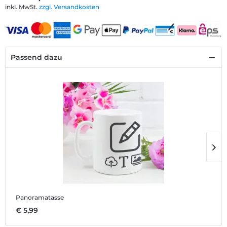
inkl. MwSt.
zzgl. Versandkosten
Passend dazu
Panoramatasse
T
€ 5,99
€