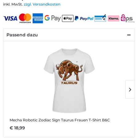
inkl. MwSt.
zzgl. Versandkosten
Passend dazu
Mecha Robotic Zodiac Sign Taurus
Frauen T-Shirt B&C
M
€ 18,99
€