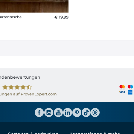
artentasche
€ 19,99
ndenbewertungen
ngen auf ProvenExpert.com
Shirtinator AT