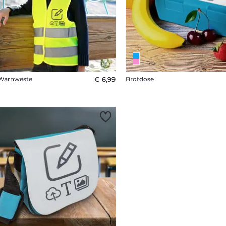
 Warnweste
€ 6,99
Brotdose