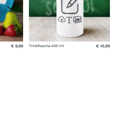
€ 9,99
Trinkflasche 400 ml
€ 10,99