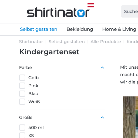
Selbst gestalten
Bekleidung
Home & Living
Shirtinator
Selbst gestalten
Alle Produkte
Kind
Kindergartenset
Mit uns
Farbe
macht d
Gelb
wir die
Pink
Blau
Weiß
Größe
400 ml
XS