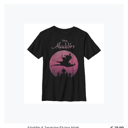
Aladdin & Jasmine Flying High
€ 18,99