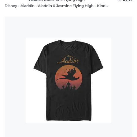
Disney - Aladdin - Aladdin & Jasmine Flying High - Kinder T-Shirt