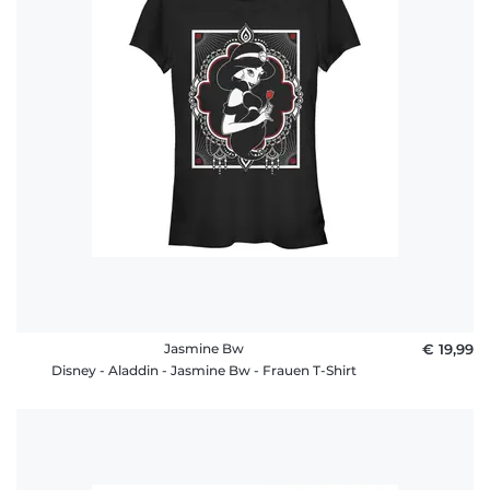
Jasmine Bw
€ 19,99
Disney - Aladdin - Jasmine Bw - Frauen T-Shirt